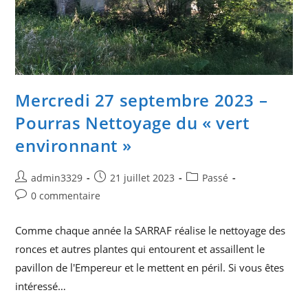
Mercredi 27 septembre 2023 –
Pourras Nettoyage du « vert
environnant »
Auteur/autrice
Publication
Post
admin3329
21 juillet 2023
Passé
de
publiée :
category:
Commentaires
0 commentaire
la
de
publication :
la
Comme chaque année la SARRAF réalise le nettoyage des
publication :
ronces et autres plantes qui entourent et assaillent le
pavillon de l'Empereur et le mettent en péril. Si vous êtes
intéressé…