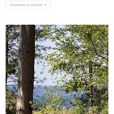
Mercredi
Continuer La Lecture
27
Septembre
2023
–
Pourras
Nettoyage
Du
« Vert
Environnant »