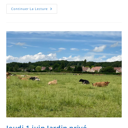
Vendredi
Continuer La Lecture
6
Octobre
2023
FNSAF
Jeudi 1 juin Jardin privé