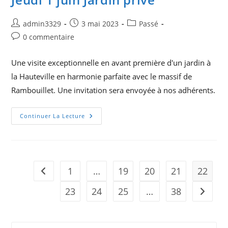
Auteur/autrice
Publication
Post
admin3329
3 mai 2023
Passé
de
publiée :
category:
Commentaires
0 commentaire
la
de
publication :
la
Une visite exceptionnelle en avant première d'un jardin à
publication :
la Hauteville en harmonie parfaite avec le massif de
Rambouillet. Une invitation sera envoyée à nos adhérents.
Jeudi
Continuer La Lecture
1
Juin
Jardin
Privé
1
…
19
20
21
22
Go to the previous page
23
24
25
…
38
Aller à 
Pre