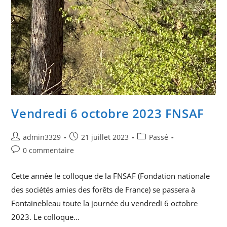
Vendredi 6 octobre 2023 FNSAF
Auteur/autrice
Publication
Post
admin3329
21 juillet 2023
Passé
de
publiée :
category:
Commentaires
0 commentaire
la
de
publication :
la
Cette année le colloque de la FNSAF (Fondation nationale
publication :
des sociétés amies des forêts de France) se passera à
Fontainebleau toute la journée du vendredi 6 octobre
2023. Le colloque…