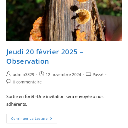
Jeudi 20 février 2025 –
Observation
Auteur/autrice
Publication
Post
admin3329
12 novembre 2024
Passé
de
publiée :
category:
Commentaires
0 commentaire
la
de
publication :
la
Sortie en forêt -Une invitation sera envoyée à nos
publication :
adhérents.
Jeudi
Continuer La Lecture
20
Février