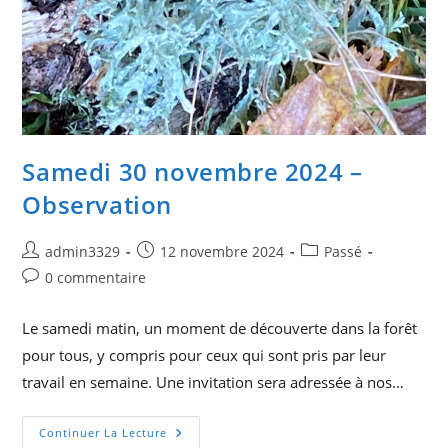
Samedi 30 novembre 2024 –
Observation
Auteur/autrice
Publication
Post
admin3329
12 novembre 2024
Passé
de
publiée :
category:
Commentaires
0 commentaire
la
de
publication :
la
Le samedi matin, un moment de découverte dans la forêt
publication :
pour tous, y compris pour ceux qui sont pris par leur
travail en semaine. Une invitation sera adressée à nos…
Samedi
Continuer La Lecture
30