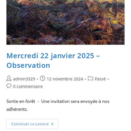
Mercredi 22 janvier 2025 –
Observation
Auteur/autrice
Publication
Post
admin3329
12 novembre 2024
Passé
de
publiée :
category:
Commentaires
0 commentaire
la
de
publication :
la
Sortie en forêt - Une invitation sera envoyée à nos
publication :
adhérents.
Mercredi
Continuer La Lecture
22