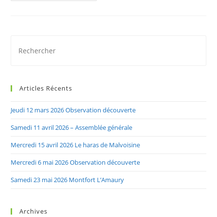
Novembre
2024
–
Observation
Pre
Es
to
clo
Articles Récents
the
sea
Jeudi 12 mars 2026 Observation découverte
pan
Samedi 11 avril 2026 – Assemblée générale
Mercredi 15 avril 2026 Le haras de Malvoisine
Mercredi 6 mai 2026 Observation découverte
Samedi 23 mai 2026 Montfort L’Amaury
Archives