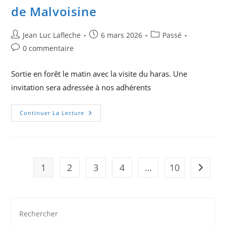
de Malvoisine
Auteur/autrice
Publication
Post
Jean Luc Lafleche
6 mars 2026
Passé
de
publiée :
category:
Commentaires
0 commentaire
la
de
publication :
la
Sortie en forêt le matin avec la visite du haras. Une
publication :
invitation sera adressée à nos adhérents
Mercredi
Continuer La Lecture
15
Avril
2026
Le
Haras
De
Malvoisine
1
2
3
4
…
10
Aller à 
Pre
Es