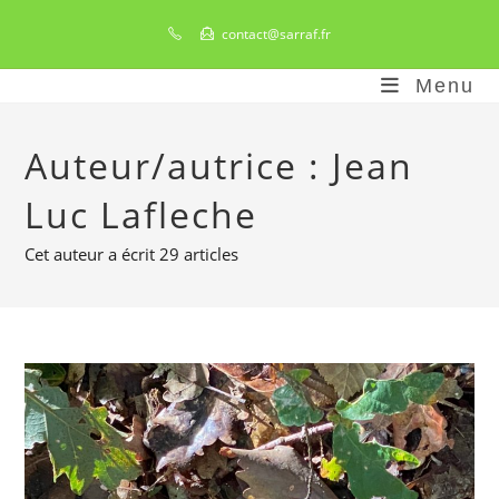
Skip
contact@sarraf.fr
to
content
Menu
Auteur/autrice :
Jean
Luc Lafleche
Cet auteur a écrit 29 articles