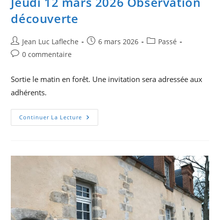
Jeudi 12 mars 2026 Observation
découverte
Auteur/autrice
Publication
Post
Jean Luc Lafleche
6 mars 2026
Passé
de
publiée :
category:
Commentaires
0 commentaire
la
de
publication :
la
Sortie le matin en forêt. Une invitation sera adressée aux
publication :
adhérents.
Jeudi
Continuer La Lecture
12
Mars
2026
Observation
Découverte