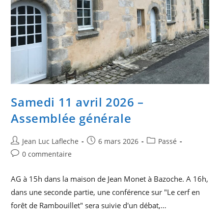
Samedi 11 avril 2026 –
Assemblée générale
Auteur/autrice
Publication
Post
Jean Luc Lafleche
6 mars 2026
Passé
de
publiée :
category:
Commentaires
0 commentaire
la
de
publication :
la
AG à 15h dans la maison de Jean Monet à Bazoche. A 16h,
publication :
dans une seconde partie, une conférence sur "Le cerf en
forêt de Rambouillet" sera suivie d'un débat,…