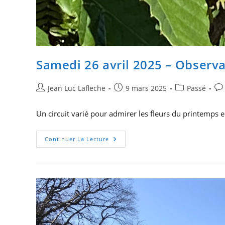
Samedi 26 avril 2025 – Observ
Auteur/autrice
Publication
Post
Co
Jean Luc Lafleche
9 mars 2025
Passé
de
publiée :
category:
de
la
la
Un circuit varié pour admirer les fleurs du printemps 
publication :
pub
Samedi
Continuer La Lecture
26
Avril
2025
–
Observation