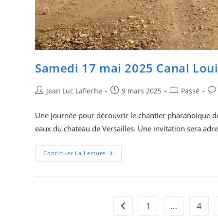
Samedi 17 mai 2025 Canal Loui
Auteur/autrice
Publication
Post
Co
Jean Luc Lafleche
9 mars 2025
Passé
de
publiée :
category:
de
la
la
Une journée pour découvrir le chantier pharanoique de 
publication :
pub
eaux du chateau de Versailles. Une invitation sera adr
Samedi
Continuer La Lecture
17
Mai
2025
Canal
Louis
XIV
1
…
4
Go to the previous page