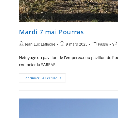
Mardi 7 mai Pourras
Auteur/autrice
Publication
Post
Co
Jean Luc Lafleche
9 mars 2025
Passé
de
publiée :
category:
de
la
la
Netoyage du pavillon de l'empereux ou pavillon de Pour
publication :
pub
contacter la SARRAF.
Mardi
Continuer La Lecture
7
Mai
Pourras