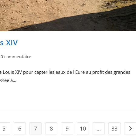
s XIV
mmentaires
0 commentaire
Louis XIV pour capter les eaux de l'Eure au profit des grandes
lication :
essée à…
5
6
7
8
9
10
…
33
All