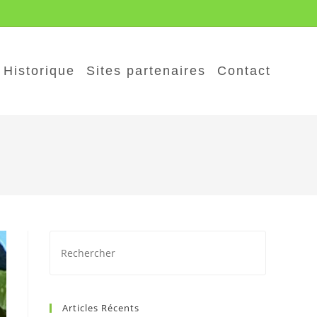
Historique
Sites partenaires
Contact
Press
Escape
to
close
Articles Récents
the