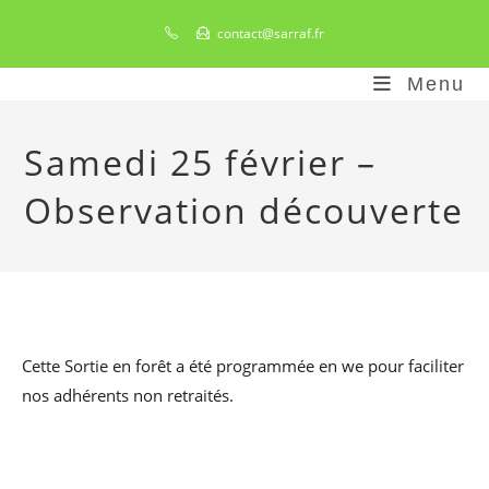
Skip
contact@sarraf.fr
to
content
Menu
Samedi 25 février –
Observation découverte
Cette Sortie en forêt a été programmée en we pour faciliter
nos adhérents non retraités.