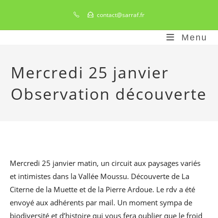
Skip
contact@sarraf.fr
to
content
Menu
Mercredi 25 janvier
Observation découverte
Mercredi 25 janvier matin, un circuit aux paysages variés
et intimistes dans la Vallée Moussu. Découverte de La
Citerne de la Muette et de la Pierre Ardoue. Le rdv a été
envoyé aux adhérents par mail. Un moment sympa de
biodiversité et d’histoire qui vous fera oublier que le froid