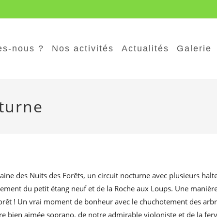
s-nous ?
Nos activités
Actualités
Galerie
cturne
ine des Nuits des Forêts, un circuit nocturne avec plusieurs halt
nement du petit étang neuf et de la Roche aux Loups. Une manièr
forêt ! Un vrai moment de bonheur avec le chuchotement des arbre
re bien aimée soprano, de notre admirable violoniste et de la fer