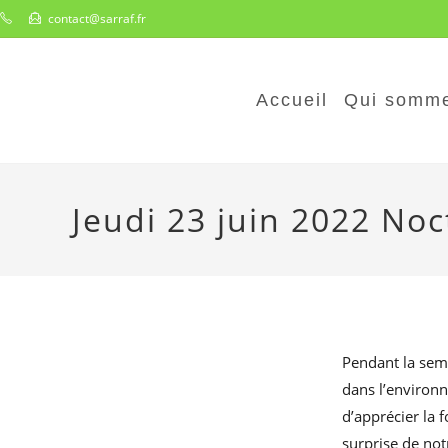
Skip
contact@sarraf.fr
to
content
Accueil
Qui somme
Jeudi 23 juin 2022 No
Pendant la sema
dans l’environ
d’apprécier la 
surprise de not