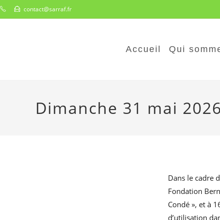
Skip
contact@sarraf.fr
to
content
Accueil
Qui somme
Dimanche 31 mai 2026
Dans le cadre d
Fondation Berna
Condé », et à 1
d’utilisation da